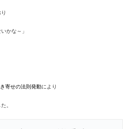
おり
ないかな～」
き寄せの法則発動
により
した。