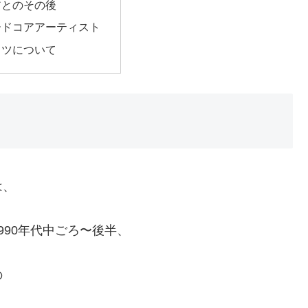
アとのその後
ードコアアーティスト
ウツについて
は、
990年代中ごろ〜後半、
の