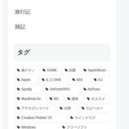
旅行記
雑記
タグ
偽テクノ
GAME
試聴
AppleMusic
Apple
IL-2 1946
MIX
DJ
Spotify
AirPodsPRO
AirPods
MacBook Air
M1
漫画
オススメ
アナログレコード
USB
スピーカー
Creative Pebble V3
ウインドウズ
Windows
フリーソフト