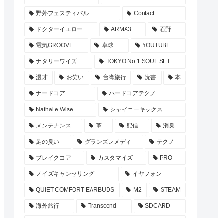
野外フェスティバル
Contact
ドクターイエロー
ARMA3
石野
電気GROOVE
卓球
YOUTUBE
ナタリーワイズ
TOKYO No.1 SOUL SET
漫才
お笑い
台湾旅行
読書
本
ナードコア
ハードコアテクノ
Nathalie Wise
シャイニーキックス
メンテナンス
革
配信
消臭
足の臭い
グランズレメディ
テクノ
ブレイクコア
カスタマイズ
PRO
ノイズキャンセリング
イヤフォン
QUIET COMFORT EARBUDS
M2
STEAM
海外旅行
Transcend
SDCARD