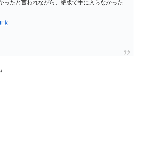
たかったと言われながら、絶版で手に入らなかった
sIFk
/
と