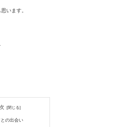
も思います。
て
次
アとの出会い